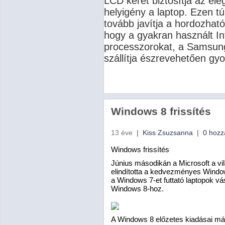
LCD keret biztosítja az el
helyigény a laptop.
Ezen tú
tovább javítja a hordozhat
hogy a gyakran használt In
processzorokat, a Samsung
szállítja észrevehetően gy
Windows 8 frissítés
13 éve
|
Kiss Zsuzsanna
|
0 hozz
Windows frissítés
Június másodikán a Microsoft a vi
elindította a kedvezményes Window
a Windows 7-et futtató laptopok v
Windows 8-hoz.
A Windows 8 előzetes kiadásai már