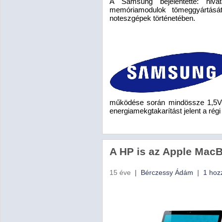
A Samsung bejelentette: hiv
memóriamodulok tömeggyártását
noteszgépek történetében.
működése során mindössze 1,5V-
energiamekgtakarítást jelent a ré
A HP is az Apple MacB
15 éve
|
Bérczessy Ádám
|
1 hoz