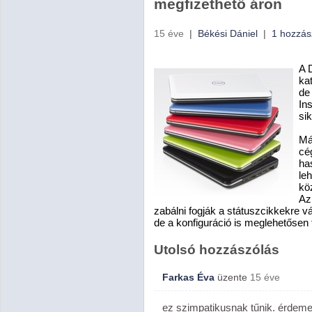
megfizethető áron
15 éve
|
Békési Dániel
|
1 hozzás
A 
kat
de
In
si
Már
cég
ha
le
kö
Az 
zabálni fogják a státuszcikkekre v
de a konfiguráció is meglehetősen 
Utolsó hozzászólás
Farkas Éva
üzente
15 éve
ez szimpatikusnak tűnik. érdemes