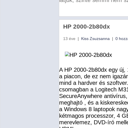
látjuk, szinte semmi nem s
HP 2000-2b80dx
13 éve
|
Kiss Zsuzsanna
|
0 hozz
A HP 2000-2b80dx egy új,
a piacon, de ez nem igazá
mind a hardver és szoftver
csomagban a Logitech M315
SecureAnywhere antivírus,
meghajtó , és a kiskeresk
a Windows 8 laptopok nag
kétmagos processzor, 4 
merevlemez, DVD-író melle