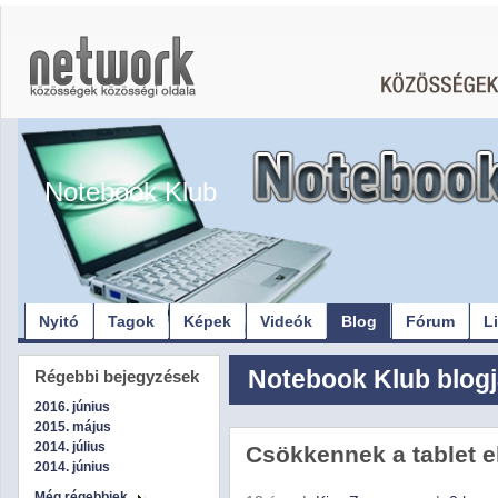
Notebook Klub
Nyitó
Tagok
Képek
Videók
Blog
Fórum
L
Notebook Klub blogj
Régebbi bejegyzések
2016. június
2015. május
2014. július
Csökkennek a tablet 
2014. június
Még régebbiek