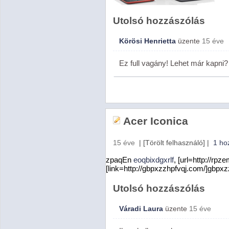
Utolsó hozzászólás
Körösi Henrietta
üzente
15 éve
Ez full vagány! Lehet már kapni
Acer Iconica
15 éve
|
[Törölt felhasználó]
|
1 ho
zpaqEn
eoqbixdgxrlf
, [url=http://rp
[link=http://gbpxzzhpfvqj.com/]gbpxzz
Utolsó hozzászólás
Váradi Laura
üzente
15 éve