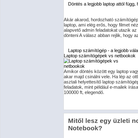
Döntés a
legjobb laptop
attól függ,
Akár akarod, hordozható számítógép 
laptop, ami elég erős, hogy filmet né
alapvető admin feladatokat utazik az
dönteni A válasz abban rejlik, hogy az
Laptop számítógép - a legjobb vá
Laptop számítógépek vs netbookok
Amikor
döntés között egy laptop va
akar majd csinálni vele.
Ha lép az ot
asztali helyettesítő laptop számítógé
feladatok, mint például e-mailek írá
100000 ft, elegendő.
Mitől lesz egy üzleti 
Notebook?