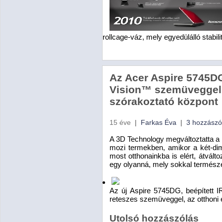
rollcage-váz, mely egyedülálló stabil
Az Acer Aspire 5745D
Vision™ szemüveggel -
szórakoztató központ
15 éve
|
Farkas Éva
|
3 hozzászó
A 3D Technology megváltoztatta a
mozi termekben, amikor a két-dim
most otthonainkba is elért, átválto
egy olyanná, mely sokkal termész
Az új Aspire 5745DG, beépített 
reteszes szemüveggel, az otthoni
Utolsó hozzászólás