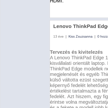
HDMI.
Lenovo ThinkPad Edg
13 éve
|
Kiss Zsuzsanna
|
0 hozz
Tervezés és kivitelezés
A Lenovo ThinkPad Edge 15
kisvállalati orientált laptop.
ThinkPad Edge modellek n
megjelenését és egyéb Th
külső váltotta ezüst szeget
képernyő fedelét lehetősé
értékelést tartalmazta a 
fedelét.
Azt hiszem, egy fi
érintse volna megváltozta
és a fekete a modell jobb k