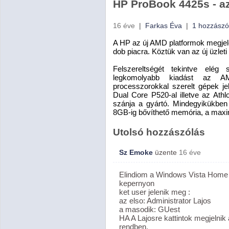
HP ProBook 4425s - az 
16 éve
|
Farkas Éva
|
1 hozzászó
A HP az új AMD platformok megjel
dob piacra. Köztük van az új üzlet
Felszereltségét tekintve elég
legkomolyabb kiadást az 
processzorokkal szerelt gépek je
Dual Core P520-al illetve az Athl
szánja a gyártó. Mindegyikükbe
8GB-ig bővíthető memória, a ma
Utolsó hozzászólás
Sz Emoke
üzente
16 éve
Elindiom a Windows Vista Home 
kepernyon
ket user jelenik meg :
az elso: Administrator Lajos
a masodik: GUest
HA A Lajosre kattintok megjelni
rendben.