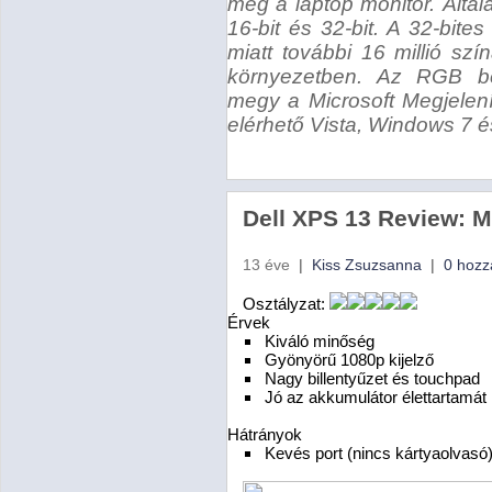
meg a laptop monitor. Általá
16-bit és 32-bit. A 32-bites
miatt további 16 millió szí
környezetben. Az RGB beál
megy a Microsoft Megjelen
elérhető Vista, Windows 7 
Dell XPS 13 Review: 
13 éve
|
Kiss Zsuzsanna
|
0 hozz
Osztályzat:
Érvek
Kiváló minőség
Gyönyörű 1080p kijelző
Nagy billentyűzet és touchpad
Jó az akkumulátor élettartamát
Hátrányok
Kevés port (nincs kártyaolvasó