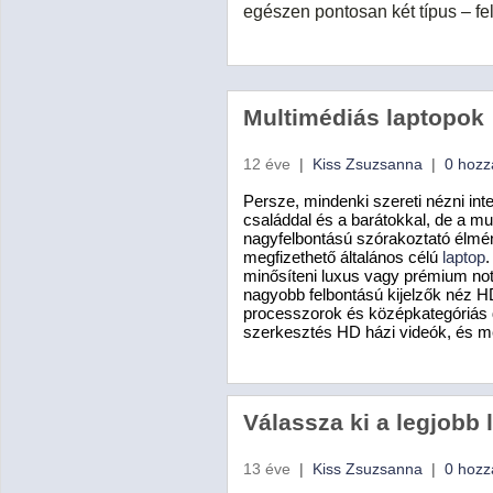
egészen pontosan két típus – f
Multimédiás laptopok
12 éve
|
Kiss Zsuzsanna
|
0 hozz
Persze, mindenki szereti nézni int
családdal és a barátokkal, de a 
nagyfelbontású szórakoztató élmén
megfizethető általános célú
laptop
.
minősíteni luxus vagy prémium no
nagyobb felbontású kijelzők néz HD
processzorok és középkategóriás d
szerkesztés HD házi videók, és m
Válassza ki a legjobb
13 éve
|
Kiss Zsuzsanna
|
0 hozz