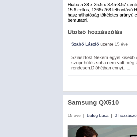
Hiába a 38 x 25.5 x 3.45-3.57 centi
15.6 collos, 1366x768 felbontású
használhatóság tökéletes arányú 
bemutatni.
Utolsó hozzászólás
Szabó László
üzente
15 éve
Sziasztok!!Nekem egyel kisebb v
szupr hűtés soha nem volt még l
rendesen.Dióhéjban ennyi......
Samsung QX510
15 éve
|
Balog Luca
|
0 hozzászó