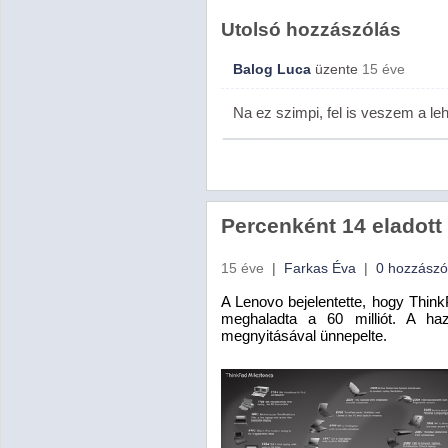
Utolsó hozzászólás
Balog Luca
üzente
15 éve
Na ez szimpi, fel is veszem a leh
Percenként 14 eladott
15 éve
|
Farkas Éva
|
0 hozzászó
A Lenovo bejelentette, hogy Thi
meghaladta a 60 milliót. A haz
megnyitásával ünnepelte.