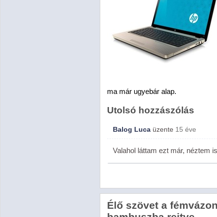
ma már ugyebár alap.
Utolsó hozzászólás
Balog Luca
üzente
15 éve
Valahol láttam ezt már, néztem is
Élő szövet a fémvázo
bambuszba rejtve