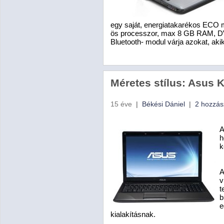
egy saját, energiatakarékos ECO mo
ös processzor, max 8 GB RAM, DVD-
Bluetooth- modul várja azokat, akik
Méretes stílus: Asus 
15 éve
|
Békési Dániel
|
2 hozzás
A
h
k
A
v
t
b
e
kialakításnak.