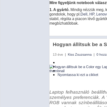
Mire figyeljünk notebook válas
1. A gyártó.
Mindig nézzük meg, ki 
gondolok, hogy pl.
Dell
,
HP
,
Lenov
stabil, régóta a piacon lévő gyárt
megbízhatóbbak.
Hogyan állítsuk be a 
13 éve
|
Kiss Zsuzsanna
|
0 hozz
Nyomtassa ki ezt a cikket
Laptop felhasználó beállít
személyes preferenciák. A 
RGB vannak színbeállítások