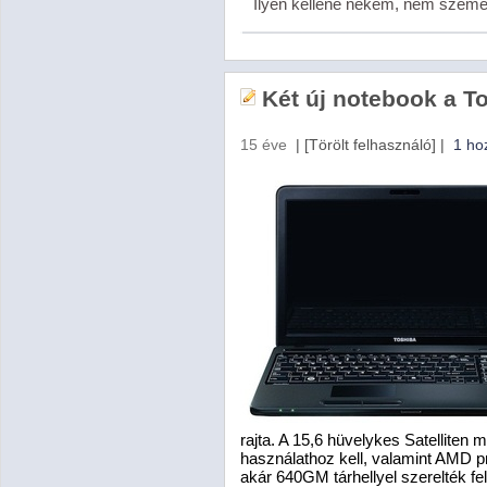
Ilyen kellene nekem, nem szemetel
Két új notebook a T
15 éve
|
[Törölt felhasználó]
|
1 ho
rajta. A 15,6 hüvelykes Satellite
használathoz kell, valamint AMD
akár 640GM tárhellyel szerelték fel