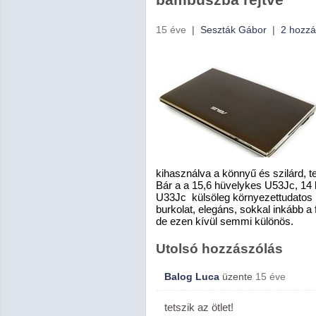
15 éve
|
Seszták Gábor
|
2 hozzá
kihasználva a könnyű és szilárd, 
Bár a a 15,6 hüvelykes U53Jc, 14
U33Jc külsöleg környezettudatos l
burkolat, elegáns, sokkal inkább a 
de ezen kívül semmi különös.
Utolsó hozzászólás
Balog Luca
üzente
15 éve
tetszik az ötlet!