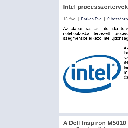
Intel processzortervek
15 éve
|
Farkas Éva
|
0 hozzászó
Az alábbi írás az Intel idei terv
notebookokba tervezett proc
szegmensbe érkező Intel újdonság
Az
ka
sz
94
fa
mi
és
A Dell Inspiron M5010