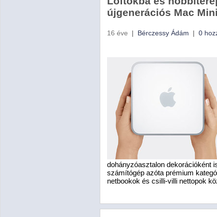
Loftokba és hobbitere
újgenerációs Mac Min
16 éve
|
Bérczessy Ádám
|
0 hoz
dohányzóasztalon dekorációként 
számítógép azóta prémium kategóri
netbookok és csilli-villi nettopok kö