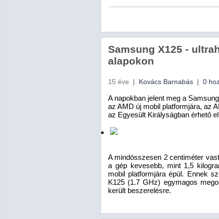
Samsung X125 - ultra
alapokon
15 éve
|
Kovács Barnabás
|
0 ho
A napokban jelent meg a Samsung 
az AMD új mobil platformjára, az A
az Egyesült Királyságban érhető el
A mindösszesen 2 centiméter vas
a gép kevesebb, mint 1,5 kilogr
mobil platformjára épül. Ennek s
K125 (1.7 GHz) egymagos megol
került beszerelésre.