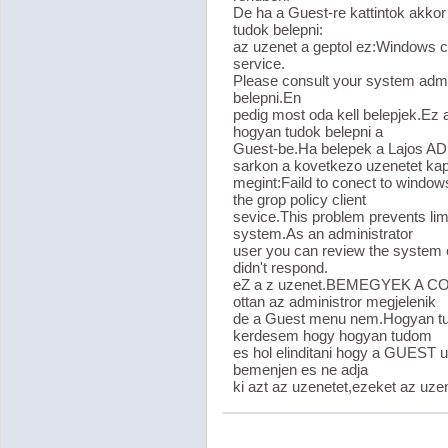
De ha a Guest-re kattintok akko
tudok belepni:
az uzenet a geptol ez:Windows cou
service.
Please consult your system admi
belepni.En
pedig most oda kell belepjek.Ez 
hogyan tudok belepni a
Guest-be.Ha belepek a Lajos A
sarkon a kovetkezo uzenetet k
megint:Faild to conect to windo
the grop policy client
sevice.This problem prevents limi
system.As an administrator
user you can review the system e
didn't respond.
eZ a z uzenet.BEMEGYEK A 
ottan az administror megjelenik
de a Guest menu nem.Hogyan tud
kerdesem hogy hogyan tudom
es hol elinditani hogy a GUEST u
bemenjen es ne adja
ki azt az uzenetet,ezeket az uze