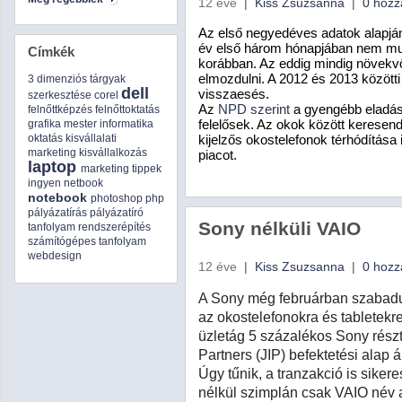
12 éve
|
Kiss Zsuzsanna
|
0 hozz
Az első negyedéves adatok alapján
év első három hónapjában nem muta
Címkék
korábban. Az eddig mindig növek
elmozdulni. A 2012 és 2013 közötti
3 dimenziós tárgyak
dell
visszaesés.
szerkesztése
corel
Az
NPD szerint
a gyengébb eladás
felnőttképzés
felnőttoktatás
felelősek. Az okok között kerese
grafika mester
informatika
oktatás
kisvállalati
kijelzős okostelefonok térhódítása 
marketing
kisvállalkozás
piacot.
laptop
marketing tippek
ingyen
netbook
notebook
photoshop
php
pályázatírás
pályázatíró
Sony nélküli VAIO
tanfolyam
rendszerépítés
számítógépes tanfolyam
webdesign
12 éve
|
Kiss Zsuzsanna
|
0 hozz
A Sony még februárban szabadul
az okostelefonokra és tabletekre
üzletág 5 százalékos Sony részt
Partners (JIP) befektetési alap ál
Úgy tűnik, a tranzakció is sike
nélkül szimplán csak VAIO név a