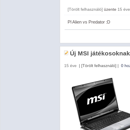
[Törölt felhasználó]
üzente
15 éve
Pl Alien vs Predator :D
Új MSI játékosoknak
15 éve
|
[Törölt felhasználó]
|
0 ho