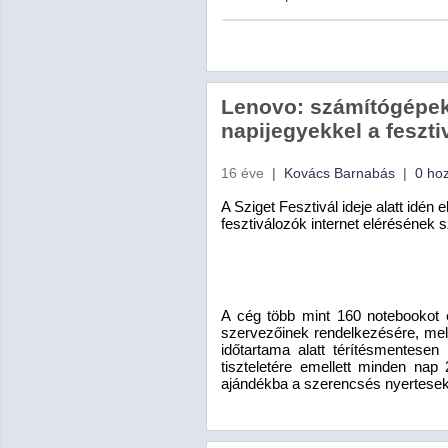
Lenovo: számítógépekk
napijegyekkel a feszti
16 éve
|
Kovács Barnabás
|
0 ho
A Sziget Fesztivál ideje alatt idén
fesztiválozók internet elérésének s
A cég több mint 160 notebookot é
szervezőinek rendelkezésére, mely
időtartama alatt térítésmentese
tiszteletére emellett minden na
ajándékba a szerencsés nyertese