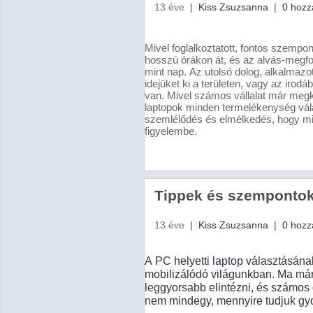
13 éve
|
Kiss Zsuzsanna
|
0 hozz
Mivel foglalkoztatott, fontos szemp
hosszú órákon át, és az alvás-megfos
mint nap. Az utolsó dolog, alkalmaz
idejüket ki a területen, vagy az irod
van. Mivel számos vállalat már megk
laptopok minden termelékenység válas
szemlélődés és elmélkedés, hogy mil
figyelembe.
Tippek és szempontok 
13 éve
|
Kiss Zsuzsanna
|
0 hozz
A
PC
helyetti
laptop
választásának
mobilizálódó világunkban. Ma már
leggyorsabb elintézni, és számos 
nem mindegy, mennyire tudjuk gyo