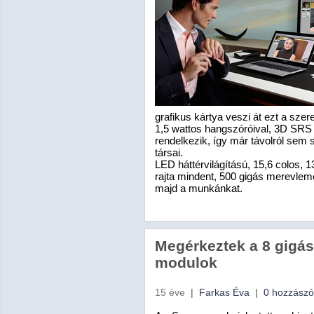
grafikus kártya veszi át ezt a szer
1,5 wattos hangszóróival, 3D SR
rendelkezik, így már távolról sem 
társai.
LED háttérvilágítású, 15,6 colos,
rajta mindent, 500 gigás merevleme
majd a munkánkat.
Megérkeztek a 8 gigá
modulok
15 éve
|
Farkas Éva
|
0 hozzászó