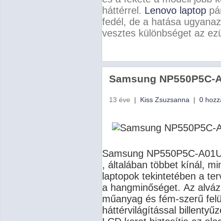
háttérrel.
Lenovo laptop
pár
fedél, de a hatása ugyanaz, 
vesztes különbséget az ezüs
Samsung NP550P5C-
13 éve
|
Kiss Zsuzsanna
|
0 hozz
Samsung NP550P5C-A01
, általában többet kínál, m
laptopok tekintetében a te
a hangminőséget.
Az alvá
műanyag és fém-szerű felü
háttérvilágítással billenty