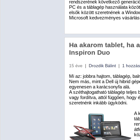
rendszerének következő generáci
PC és a táblagép használata közöt
elsők között szeretnének a Windows
Microsoft kedvezményes vásárlási 
Ha akarom tablet, ha 
Inspiron Duo
15 éve
|
Drozdik Bálint
|
1 hozzás
Mi az: jobbra hajtom, táblagép, ba
Nem más, mint a Dell új hibrid gépe
egyenesen a karácsonyfa alá.
A széthajtogatható táblagép teljes b
vagy fordítva, attól függően, hogy 
szeretnénk inkább ügyködni.
A 
táb
re
átf
köz