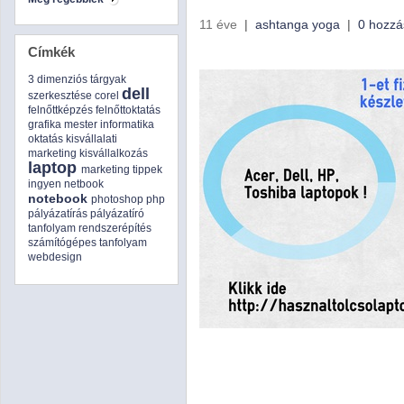
11 éve
|
ashtanga yoga
|
0 hozzá
Címkék
3 dimenziós tárgyak
dell
szerkesztése
corel
felnőttképzés
felnőttoktatás
grafika mester
informatika
oktatás
kisvállalati
marketing
kisvállalkozás
laptop
marketing tippek
ingyen
netbook
notebook
photoshop
php
pályázatírás
pályázatíró
tanfolyam
rendszerépítés
számítógépes tanfolyam
webdesign