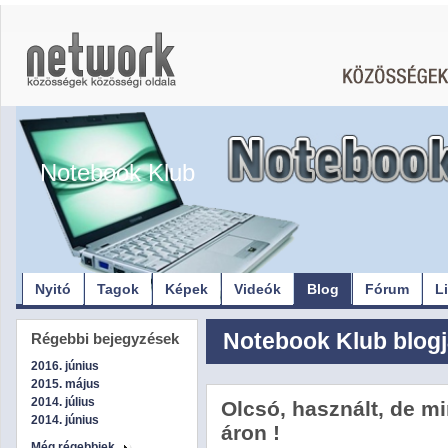
Notebook Klub
Nyitó
Tagok
Képek
Videók
Blog
Fórum
L
Notebook Klub blogj
Régebbi bejegyzések
2016. június
2015. május
2014. július
Olcsó, használt, de m
2014. június
áron !
Még régebbiek