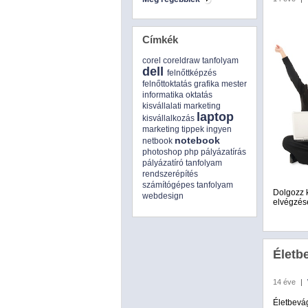
Címkék
corel
coreldraw tanfolyam
dell
felnőttképzés
felnőttoktatás
grafika mester
informatika oktatás
kisvállalati marketing
laptop
kisvállalkozás
marketing tippek ingyen
notebook
netbook
photoshop
php
pályázatírás
pályázatíró tanfolyam
rendszerépítés
számítógépes tanfolyam
Dolgozz k
webdesign
elvégzés
Életb
14 éve
|
Életbevá