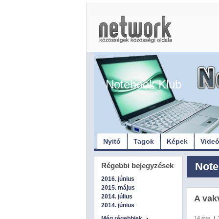
Notebook Klub
Nyitó
Tagok
Képek
Vide
Note
Régebbi bejegyzések
2016. június
2015. május
2014. július
A vak
2014. június
Még régebbiek
14 éve
|