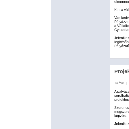
elmenned,
Katt a vá
Van kedv
Pályázz s
a Vállalk
Gyakorlat
Jelentke
legkésőbb
Pályázatí
Proje
14 éve
|
A pályáza
sorolhatj
projektme
Szerencsé
megszere
képzést!
Jelentke