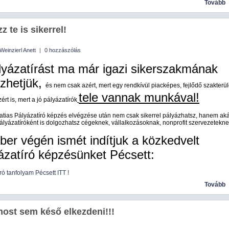
Tovább
z te is sikerrel!
Weinzierl Anett
|
0 hozzászólás
lyázatírást ma már igazi sikerszakmának
zhetjük,
és nem csak azért, mert egy rendkívül piacképes, fejlődő szakterül
tele vannak munkával!
rt is, mert a jó pályázatírók
atias Pályázatíró képzés elvégzése után nem csak sikerrel pályázhatsz, hanem ak
ályázatíróként is dolgozhatsz cégeknek, vállalkozásoknak, nonprofit szervezetekne
ber végén ismét indítjuk a közkedvelt
ázatíró képzésünket Pécsett:
ró tanfolyam Pécsett ITT !
Tovább
ost sem késő elkezdeni!!!