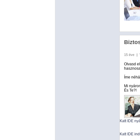
Bizto
15 éve
|
Olvasd e
hasznosan
Íme néhán
Mi nyáro
És Te?!
Katt IDE nyá
Katt IDE in