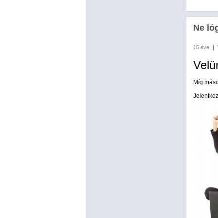
Ne ló
15 éve
|
Velü
Míg máso
Jelentkez