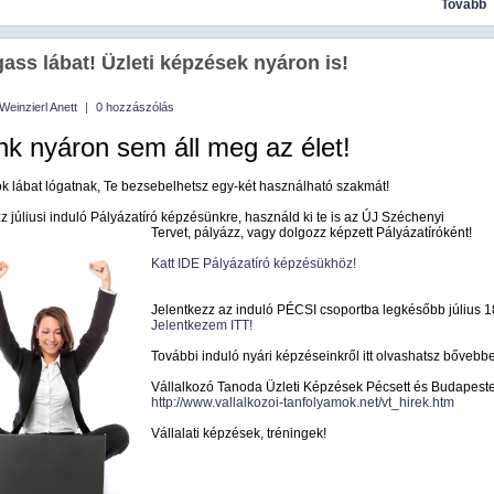
Tovább
gass lábat! Üzleti képzések nyáron is!
Weinzierl Anett
|
0 hozzászólás
nk nyáron sem áll meg az élet!
k lábat lógatnak, Te bezsebelhetsz egy-két használható szakmát!
z júliusi induló Pályázatíró képzésünkre, használd ki te is az ÚJ Széchenyi
Tervet, pályázz, vagy dolgozz képzett Pályázatíróként!
Katt IDE Pályázatíró képzésükhöz!
Jelentkezz az induló PÉCSI csoportba legkésőbb július 18
Jelentkezem ITT!
További induló nyári képzéseinkről itt olvashatsz bővebb
Vállalkozó Tanoda Üzleti Képzések Pécsett és Budapest
http://www.vallalkozoi-tanfolyamok.net/vt_hirek.htm
Vállalati képzések, tréningek!