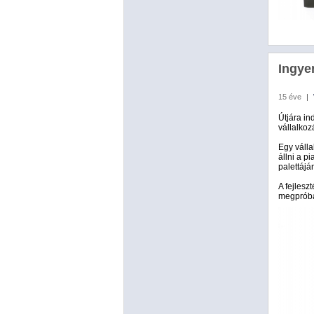
Ingyen
15 éve
|
Útjára in
vállalkozá
Egy válla
állni a p
palettájá
A fejlesz
megpróbál