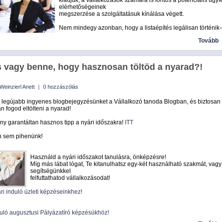
kiadjuk, a vállalkozások számára is fontos a potenciális ügyf
elérhetőségeinek
megszerzése a szolgáltatásuk kínálása végett.
Nem mindegy azonban, hogy a listaépítés legálisan történik-
Tovább
s vagy benne, hogy hasznosan töltöd a nyarad?!
Weinzierl Anett
|
0 hozzászólás
l legújabb ingyenes blogbejegyzésünket a Vállalkozó tanoda Blogban, és biztosan
 fogod eltölteni a nyarad!
y garantáltan hasznos tipp a nyári időszakra!
ITT
n sem pihenünk!
Használd a nyári időszakot tanulásra, önképzésre!
Míg más lábat lógat, Te kitanulhatsz egy-két használható szakmát, vagy
segítségünkkel
felfuttathatod vállalkozásodat!
ri induló üzleti képzéseinkhez!
duló augusztusi Pályázatíró képzésükhöz!