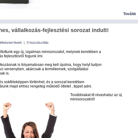
Tovább
es, vállalkozás-fejlesztési sorozat indult!
Weinzierl Anett
|
0 hozzászólás
dítottunk egy új, izgalmas minisorozatot, melynek keretében a
s fejlesztésről fogunk írni.
lkozásnak is folyamatosan meg kell újulnia, hogy helyt tudjon
iaci versenyben, akárcsak a termékeinek, szolgáltatási
nak is.
tés sokféleképpen történhet, és a sorozat keretében
unk majd ehhez rengeteg működő ötletet , tippet adni.
Továbbiakat itt olvashatsz az új
minisorozatról!