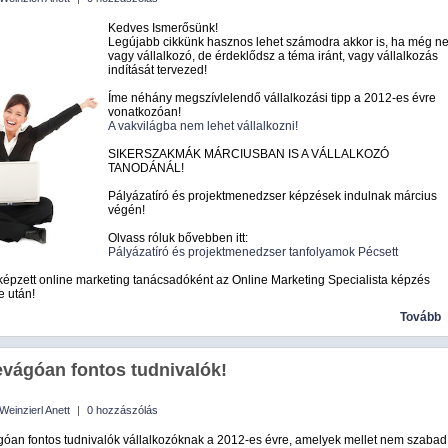
Kedves Ismerősünk!
Legújabb cikkünk hasznos lehet számodra akkor is, ha még n
vagy vállalkozó, de érdeklődsz a téma iránt, vagy vállalkozás
indítását tervezed!
Íme néhány megszívlelendő vállalkozási tipp a 2012-es évre
vonatkozóan!
A vakvilágba nem lehet vállalkozni!
SIKERSZAKMÁK MÁRCIUSBAN IS A VÁLLALKOZÓ
TANODÁNÁL!
Pályázatíró és projektmenedzser képzések indulnak március
végén!
Olvass róluk bővebben itt:
Pályázatíró és projektmenedzser tanfolyamok Pécsett
épzett online marketing tanácsadóként az Online Marketing Specialista képzés
e után!
Tovább
evágóan fontos tudnivalók!
Weinzierl Anett
|
0 hozzászólás
góan fontos tudnivalók vállalkozóknak a 2012-es évre, amelyek mellet nem szabad