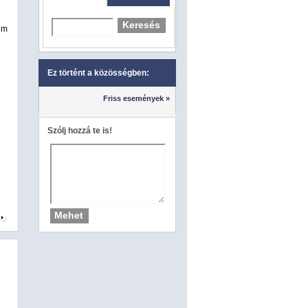
em
Ez történt a közösségben:
Friss események »
Szólj hozzá te is!