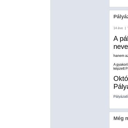
Pályáz
14 éve
|
A pá
neve
hanem azé
A gyakorl
képzett P
Októ
Pály
Pályázatí
Még m