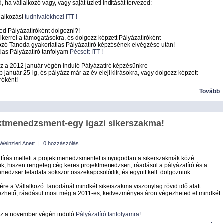
 ha vállalkozó vagy, vagy saját üzleti indítását tervezed:
llalkozási
tudnivalókhoz! ITT !
ed Pályázatíróként dolgozni?!
ikerrel a támogatásokra, és dolgozz képzett Pályázatíróként
ozó Tanoda gyakorlatias Pályázatíró képzésének elvégzése után!
ias Pályázatíró tanfolyam
Pécsett ITT !
zz a 2012 január végén induló Pályázatíró képzésünkre
 január 25-ig, és pályázz már az év eleji kiírásokra, vagy dolgozz képzett
róként!
Tovább
ktmenedzsment-egy igazi sikerszakma!
Weinzierl Anett
|
0 hozzászólás
tírás mellett a projektmenedzsmentet is nyugodtan a sikerszakmák közé
uk, hiszen rengeteg cég keres projektmenedzsert, ráadásul a pályázatíró és a
nedzser feladata sokszor összekapcsolódik, és együtt kell dolgozniuk.
re a Vállalkozó Tanodánál mindkét sikerszakma viszonylag rövid idő alatt
zhető, ráadásul most még a 2011-es, kedvezményes áron végezheted el mindkét
zz a november végén induló
Pályázatíró tanfolyamra!