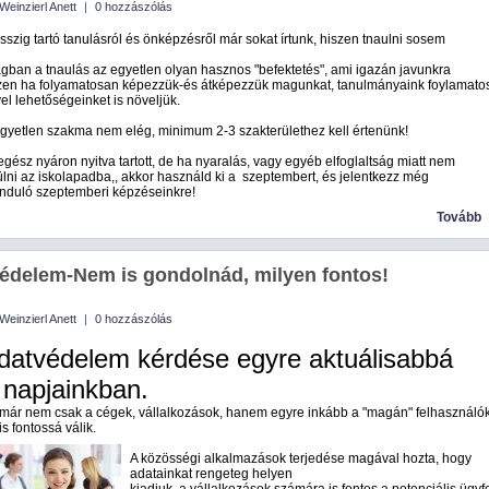
Weinzierl Anett
|
0 hozzászólás
sszig tartó tanulásról és önképzésről már sokat írtunk, hiszen tnaulni sosem
ágban a tnaulás az egyetlen olyan hasznos "befektetés", ami igazán javunkra
iszen ha folyamatosan képezzük-és átképezzük magunkat, tanulmányaink foylamato
el lehetőségeinket is növeljük.
gyetlen szakma nem elég, minimum 2-3 szakterülethez kell értenünk!
egész nyáron nyitva tartott, de ha nyaralás, vagy egyéb elfoglaltság miatt nem
ülni az iskolapadba,, akkor használd ki a szeptembert, és jelentkezz még
induló szeptemberi képzéseinkre!
Tovább
édelem-Nem is gondolnád, milyen fontos!
Weinzierl Anett
|
0 hozzászólás
datvédelem kérdése egyre aktuálisabbá
k napjainkban.
 már nem csak a cégek, vállalkozások, hanem egyre inkább a "magán" felhasználó
s fontossá válik.
A közösségi alkalmazások terjedése magával hozta, hogy
adatainkat rengeteg helyen