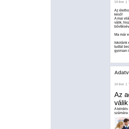
14 éve
|
Az életho
késő!
A mai vil
válik, h
bővítésév
Ma már e
Iskolánk 
tudtál be
gyorsan 
Adatv
14 éve
|
Az a
váli
A kérdés
számára i