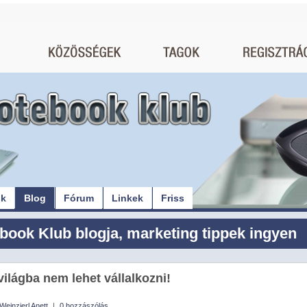
ók
Blog
Fórum
Linkek
Friss
book Klub blogja, marketing tippek ingyen
világba nem lehet vállalkozni!
Weinzierl Anett
|
0 hozzászólás