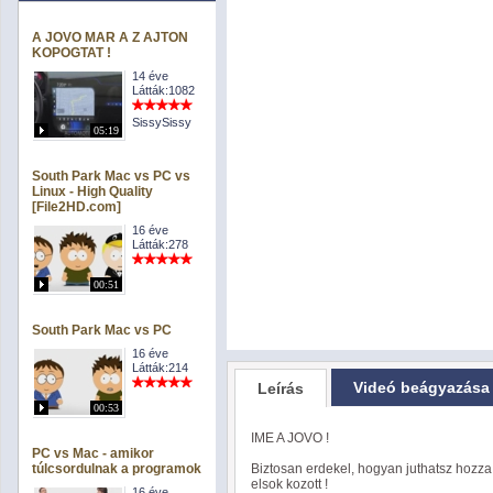
A JOVO MAR A Z AJTON
KOPOGTAT !
14 éve
Látták:1082
SissySissy
05:19
South Park Mac vs PC vs
Linux - High Quality
[File2HD.com]
16 éve
Látták:278
00:51
South Park Mac vs PC
16 éve
Látták:214
Videó beágyazása
Leírás
00:53
IME A JOVO !
PC vs Mac - amikor
túlcsordulnak a programok
Biztosan erdekel, hogyan juthatsz hozz
elsok kozott !
16 éve