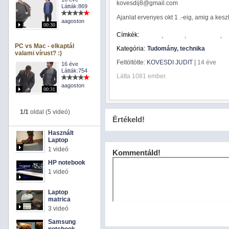
kovesdij8@gmail.com
Látták:869
Ajanlat ervenyes okt 1 .-eig, amig a keszle
aagoston
00:30
Címkék:
hobby
munka
szorakozas
u
PC vs Mac - elkaptál
Kategória:
Tudomány, technika
valami vírust? :)
Feltöltötte:
KOVESDI JUDIT
|
14 éve
16 éve
Látták:754
Látta 1081 ember.
aagoston
00:31
1/1
oldal (5 videó)
Értékeld!
Használt
Laptop
1 videó
Kommentáld!
HP notebook
1 videó
Laptop
matrica
3 videó
Samsung