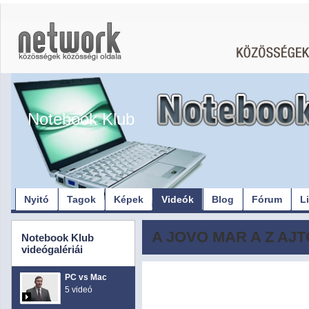
Notebook Klub
Nyitó
Tagok
Képek
Videók
Blog
Fórum
L
A JOVO MAR A Z AJ
Notebook Klub
videógalériái
PC vs Mac
5 videó