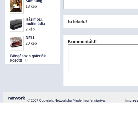
Samsung
18 kép
Házimozi,
Értékeld!
multimédia
2 kép
DELL
Kommentáld!
20 kép
Böngéssz a galériák
között!
© 2007 Copyright Network.hu Minden jog fenntartva.
Impres