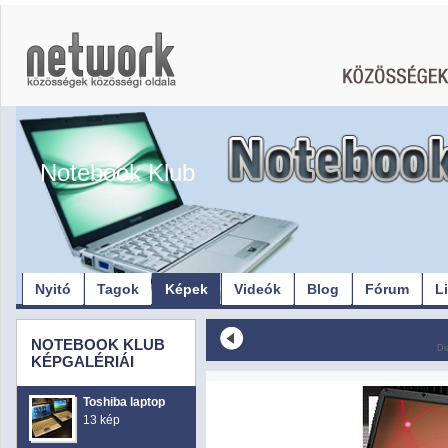
Notebook Klub
Nyitó
Tagok
Képek
Videók
Blog
Fórum
L
NOTEBOOK KLUB
Di
KÉPGALÉRIÁI
Toshiba laptop
13 kép