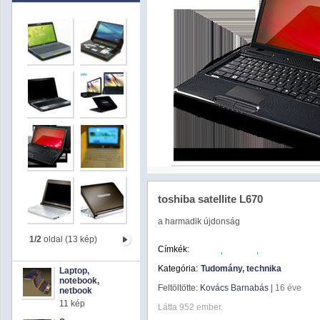
toshiba satellite L670
a harmadik újdonság
1/2
oldal (13 kép)
Címkék:
laptop
satellite
toshiba
Kategória:
Tudomány, technika
Laptop,
notebook,
Feltöltötte:
Kovács Barnabás
|
16 éve
netbook
11 kép
Látta 952 ember.