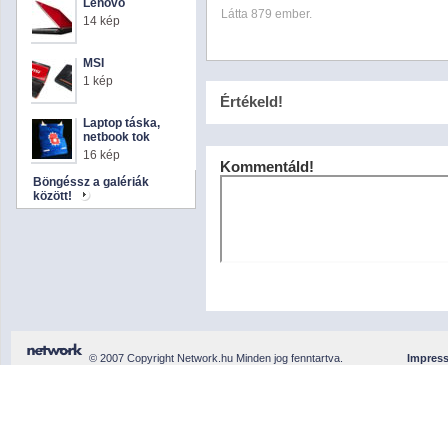
Lenovo
Látta 879 ember.
14 kép
MSI
1 kép
Értékeld!
Laptop táska,
netbook tok
16 kép
Kommentáld!
Böngéssz a galériák
között!
© 2007 Copyright Network.hu Minden jog fenntartva.
Impres