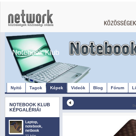
Notebook Klub
Nyitó
Tagok
Képek
Videók
Blog
Fórum
L
NOTEBOOK KLUB
Di
KÉPGALÉRIÁI
Laptop,
notebook,
netbook