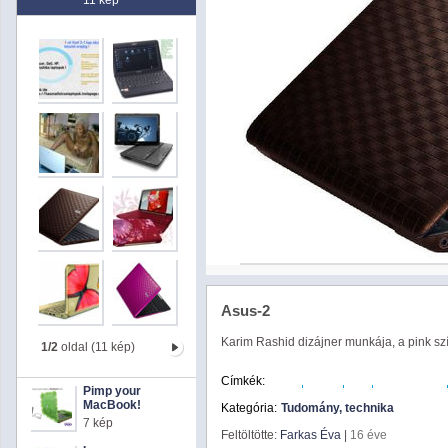
11 kép
Asus-2
Karim Rashid dizájner munkája, a pink szí
1/2
oldal (11 kép)
Címkék:
asus
dizájn
eee
karim rashid
Pimp your
MacBook!
Kategória:
Tudomány, technika
7 kép
Feltöltötte:
Farkas Éva
|
16 éve