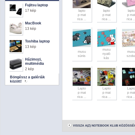
Fujitsu laptop
17 kép
lapto
lapto
lapto
p mat
p mat
p ma
rica ...
rica ...
rica ..
MacBook
13 kép
Toshiba laptop
13 kép
musu
musu
mus
nyaló
sünis
szob
kás
Házimozi,
multimédia
2 kép
Böngéssz a galériák
között!
Lapto
Lapto
Lapt
p mat
p mat
p ma
rica ...
rica ...
rica ..
VISSZA A(Z) NOTEBOOK KLUB KÖZÖSSÉ