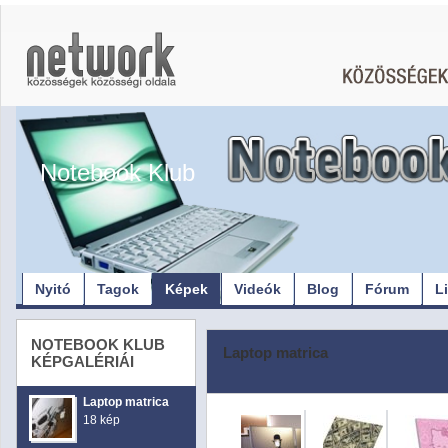
Notebook Klub
Nyitó
Tagok
Képek
Videók
Blog
Fórum
L
NOTEBOOK KLUB
Laptop matrica
KÉPGALÉRIÁI
Laptop matrica
18 kép