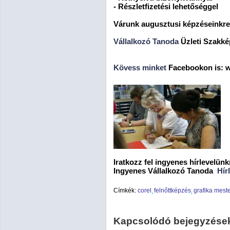
- Részletfizetési lehetőséggel
Várunk augusztusi képzéseinkre
Vállalkozó Tanoda
Üzleti Szakké
Kövess minket
Facebookon is: 
Iratkozz fel ingyenes hírlevelünk
Ingyenes Vállalkozó Tanoda
Hír
Címkék:
corel
felnőttképzés
grafika mest
Kapcsolódó bejegyzése