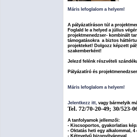
Máris lefoglalom a helyem!
A pályázatíráson túl a projektme
Foglald le a helyed a július végé
projektmenedzser- kombinált tan
támogatásokra a biztos háttértu
projekteket! Dolgozz képzett pá
szakemberként!
Jelezd felénk részvételi szándé
Pályázatíró és projektmenedzse
Máris lefoglalom a helyem!
Jelentkezz itt,
vagy bármelyik m
Tel. 72/70-20-49; 30/523-0
A tanfolyamok jellemzői:
- Kiscsoportos, gyakorlatias ké
- Oktatás heti egy alkalommal, 4
- Kétnyelvű bizonyítvánnyal