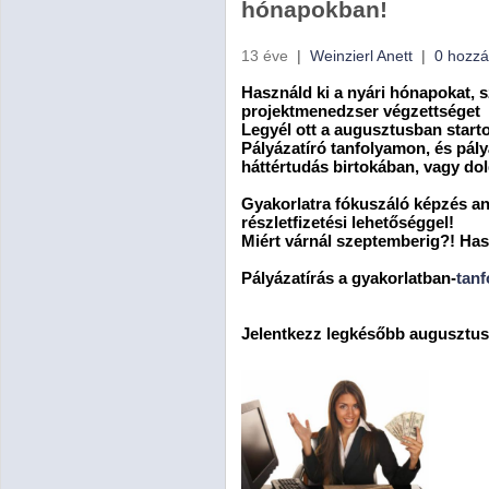
hónapokban!
13 éve
|
Weinzierl Anett
|
0 hozzá
Használd ki a nyári hónapokat, sz
projektmenedzser végzettséget 
Legyél ott a augusztusban starto
Pályázatíró tanfolyamon, és pál
háttértudás birtokában, vagy do
Gyakorlatra fókuszáló képzés a
részletfizetési lehetőséggel!
Miért várnál szeptemberig?! Has
Pályázatírás a gyakorlatban-
tanf
Jelentkezz legkésőbb augusztus 