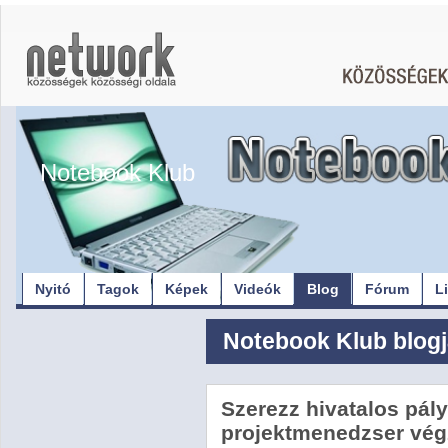
Notebook Klub
Nyitó
Tagok
Képek
Videók
Blog
Fórum
L
Notebook Klub blog
Szerezz hivatalos pály
projektmenedzser végz