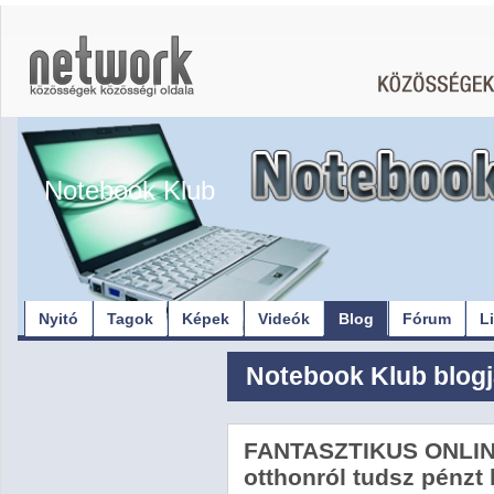
Notebook Klub
Nyitó
Tagok
Képek
Videók
Blog
Fórum
L
Notebook Klub blog
FANTASZTIKUS ONLIN
otthonról tudsz pénzt 