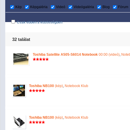
Kép
Képgaléria
Videó
Videógaléria
Blog
Fórum
Csak ebben a közösségben
32 találat
Toshiba Satellite A505-S6014 Notebook
00:00 (videó)
,
Note
Toshiba NB100
(kép)
,
Notebook Klub
Toshiba NB100
(kép)
,
Notebook Klub