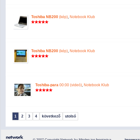
Toshiba NB200
(kép)
,
Notebook Klub
Toshiba NB200
(kép)
,
Notebook Klub
Toshiba-para
00:00 (videó)
,
Notebook Klub
1
2
3
4
következő
utolsó
© 2007 Copyright Network.hu Minden jog fenntartva.
Impress