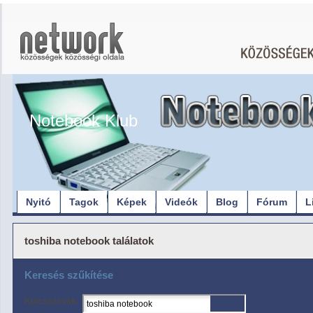
Notebook Klub
Nyitó
Tagok
Képek
Videók
Blog
Fórum
L
toshiba notebook találatok
Keresés szűkítése
Kulcsszavak: