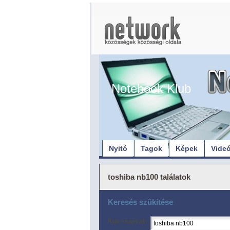
Notebook Klub
Nyitó
Tagok
Képek
Vide
toshiba nb100 találatok
Keresés szűkítése
Kulcsszavak: