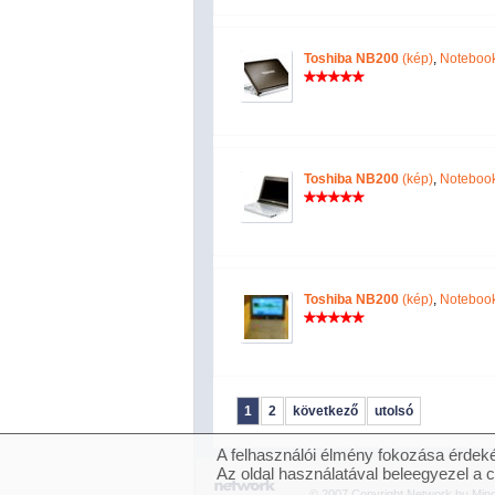
Toshiba NB200
(kép)
,
Notebook
Toshiba NB200
(kép)
,
Notebook
Toshiba NB200
(kép)
,
Notebook
1
2
következő
utolsó
A felhasználói élmény fokozása érdeké
Az oldal használatával beleegyezel a 
© 2007 Copyright Network.hu Minde