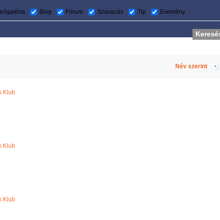
eógaléria
Blog
Fórum
Szavazás
Tip
Esemény
Név szerint
 Klub
 Klub
 Klub