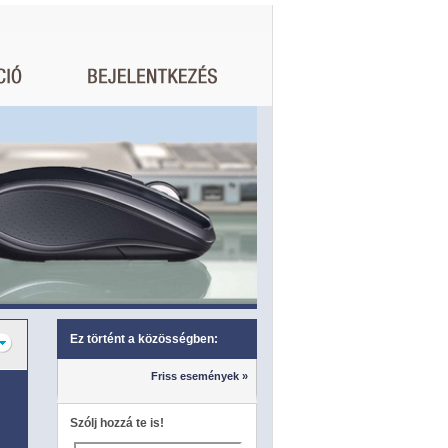
Ez történt a közösségben:
Friss események »
Szólj hozzá te is!