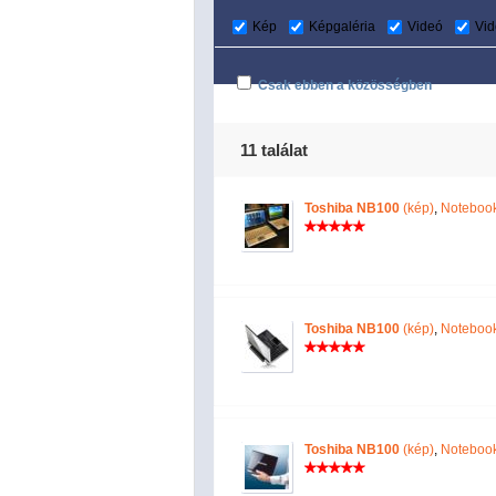
Kép
Képgaléria
Videó
Vid
Csak ebben a közösségben
11 találat
Toshiba NB100
(kép)
,
Notebook
Toshiba NB100
(kép)
,
Notebook
Toshiba NB100
(kép)
,
Notebook