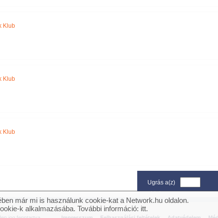
 Klub
 Klub
 Klub
Ugrás a(z)
oldalra
ben már mi is használunk cookie-kat a Network.hu oldalon.
cookie-k alkalmazásába. További információ:
itt
.
n jog fenntartva.
Impresszum
Felhasználási feltételek
Adatvédelem
Méd